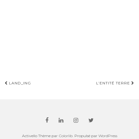
Pagination
LAND_ING
L’ENTITÉ TERRE
d'article
Activello Thème par
Colorlib
. Propulsé par
WordPress