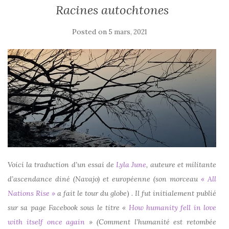
Racines autochtones
Posted on
5 mars, 2021
Voici la traduction d’un essai de
Lyla June
, auteure et militante
d’ascendance diné (Navajo) et européenne (son morceau
« All
Nations Rise »
a fait le tour du globe
)
. Il fut initialement
publié
sur sa page Facebook sous le titre «
How humanity fell in love
with itself once again
» (Comment l’humanité est retombée