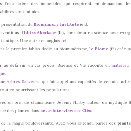
 l’eau, créer des immeubles qui respirent en demandant leu
bilités sont infinies.
e présentation du
Biomimicry Institute
(en).
rventions d’
Idriss Aberkane
(fr)
,
chercheur en science neuro-cogn
’Atlantique. Une autre en anglais
ici
.
ans le premier fablab dédié au biomimétisme,
le Biome
(fr) créé p
er au delà sur un cas précis, Science et Vie raconte
un matériau q
que
.
mme
Arbres Sauveurs
, qui fait appel aux capacités de certains arb
 tout en nourrissant les populations
 avec un brin de chamanisme: Jeremy Narby, auteur du mythique
S
gence des plantes dans
cette interview sur Clés
.
: de la magie bouleversante. Avez-vous entendu parler des
plante