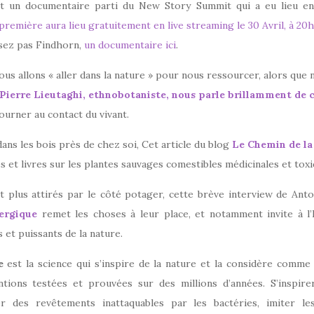
t un documentaire parti du New Story Summit qui a eu lieu e
première aura lieu gratuitement en live streaming le 30 Avril, à 20h
ssez pas Findhorn,
un documentaire ici
.
us allons « aller dans la nature » pour nous ressourcer, alors que 
Pierre Lieutaghi, ethnobotaniste, nous parle brillamment de 
tourner au contact du vivant.
s les bois près de chez soi, Cet article du blog
Le Chemin de la
es et livres sur les plantes sauvages comestibles médicinales et toxi
t plus attirés par le côté potager, cette brève interview de Ant
nergique
remet les choses à leur place, et notamment invite à l’
 et puissants de la nature.
me
est la science qui s’inspire de la nature et la considère comme
entions testées et prouvées sur des millions d’années. S’inspire
r des revêtements inattaquables par les bactéries, imiter l