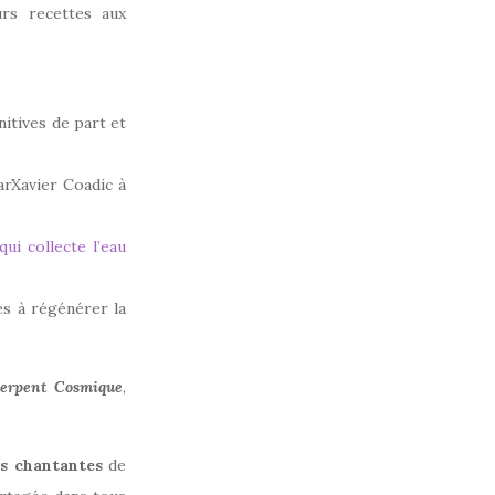
rs recettes aux
itives de part et
arXavier Coadic à
ui collecte l’eau
res à régénérer la
erpent Cosmique
,
s chantantes
de