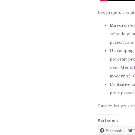
Les projets à soute
Mavoix
, c’
selon le prin
prescrirons 
Un camping-c
pourrait pre
c’est
Media
modernité. O
L’initiative
pour passer.
Gardez les yeux ou
Partager :
Facebook