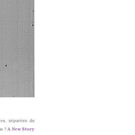
res, séparées du
ns ?
A New Story