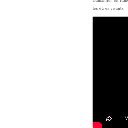
Damanhur en Itali
les êtres vivants.