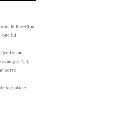
pour le Bas-Rhin,
 que lui
s
(ce terme
-vous pas ?…),
ar notre
 de signature