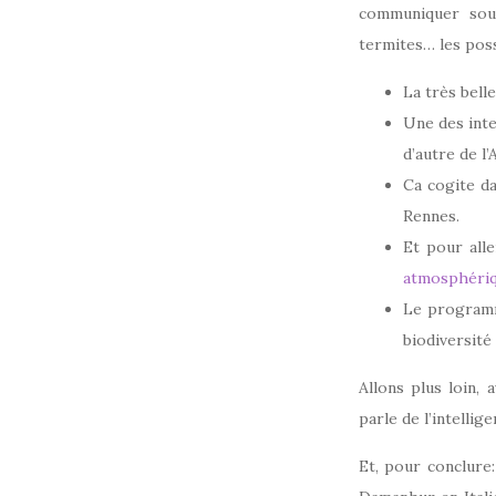
communiquer sous
termites… les possi
La très bell
Une des inte
d’autre de l
Ca cogite d
Rennes.
Et pour all
atmosphéri
Le progra
biodiversité
Allons plus loin,
parle de l’intelli
Et, pour conclure