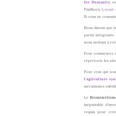
for Humanity
es
Findhorn.
L’avant-
Si vous ne connai
Nous disons que no
partie intégrante.
nous invitant à re
Pour commencer dan
répertorie les sit
Pour ceux qui son
l’agriculture sy
mécanismes subtils
Le
Biomimétis
inépuisable d’inv
requin pour crée