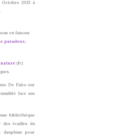
n Octobre 2015 à
.
nous en faisons
ce paradoxe
,
 nature
(fr)
ques.
onio De Falco sur
humilité face aux
 une bibliothèque
r des écailles du
es dauphins pour