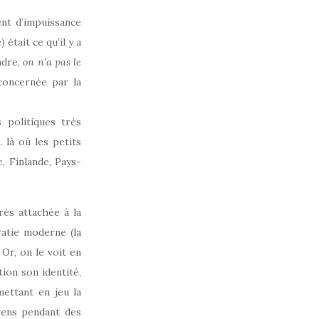
ent d’impuissance
était ce qu’il y a
adre,
on n’a pas le
 concernée par la
 politiques très
 là où les petits
, Finlande, Pays-
très attachée à la
atie moderne (la
 Or, on le voit en
ion son identité,
ettant en jeu la
gens pendant des