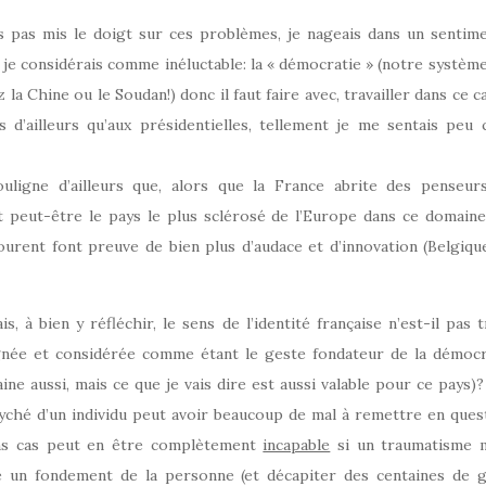
is pas mis le doigt sur ces problèmes, je nageais dans un sentim
je considérais comme inéluctable: la « démocratie » (notre système) 
la Chine ou le Soudan!) donc il faut faire avec, travailler dans ce c
is d’ailleurs qu’aux présidentielles, tellement je me sentais peu
ligne d’ailleurs que, alors que la France abrite des penseurs
t peut-être le pays le plus sclérosé de l’Europe dans ce domaine.
urent font preuve de bien plus d’audace et d’innovation (Belgique
s, à bien y réfléchir, le sens de l’identité française n’est-il pas 
gnée et considérée comme étant le geste fondateur de la démocr
ine aussi, mais ce que je vais dire est aussi valable pour ce pays)?
yché d’un individu peut avoir beaucoup de mal à remettre en quest
ins cas peut en être complètement
incapable
si un traumatisme m
isé un fondement de la personne (et décapiter des centaines de 