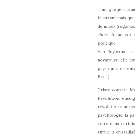
Tant que je n’ava
frustrant mais que 
de mieux (regardez 
choix
. Je ne vota
politique.
Van Reybrouck sou
novateurs, elle es
pays qui nous ento
Bas…).
Triste constat. Mai
Révolution, ensei
révolution américa
psychologie: la ps
voire dans certa
survie a cristall