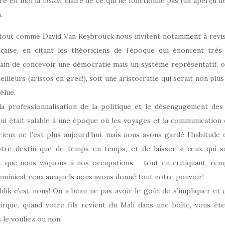
ré en moi la
vision
claire de ce qui ne fonctionne pas (un aperçu d
.
tout comme David Van Reybrouck nous invitent notamment à revisi
nçaise, en citant les théoriciens de l’époque qui énoncent très 
rain de concevoir une démocratie mais un système représentatif, où
illeurs (aristos en grec!), soit une aristocratie qui serait non plus
élue.
la professionnalisation de la politique et le désengagement des
ui était valable à une époque où les voyages et la communication
rieux ne l’est plus aujourd’hui, mais nous avons gardé l’habitude 
tre destin que de temps en temps, et de laisser « ceux qui s
t que nous vaquons à nos occupations – tout en critiquant, remp
minical, ceux auxquels nous avons donné tout notre pouvoir!
blik c’est nous! On a beau ne pas avoir le goût de s’impliquer et 
cirque, quand votre fils revient du Mali dans une boîte, vous ête
 le vouliez ou non.