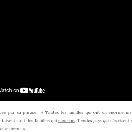
ppée par sa phrase: « Toutes les familles qui ont un énorme mer
e taisent sont des familles qui
meurent
.
Tous les pays qui n’arrivent 
qui meurent
. »