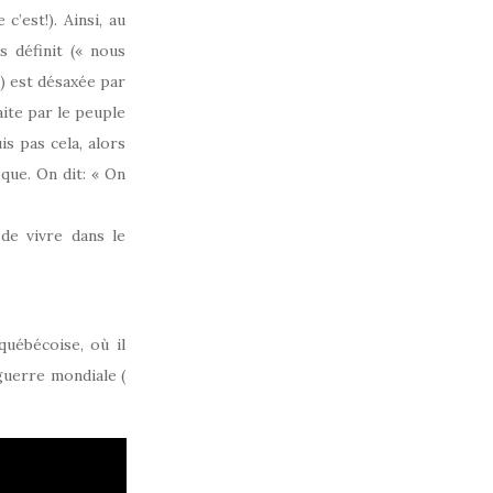
’est!). Ainsi, au
 définit (« nous
») est désaxée par
aite par le peuple
is pas cela, alors
que. On dit: « On
de vivre dans le
québécoise, où il
guerre mondiale (