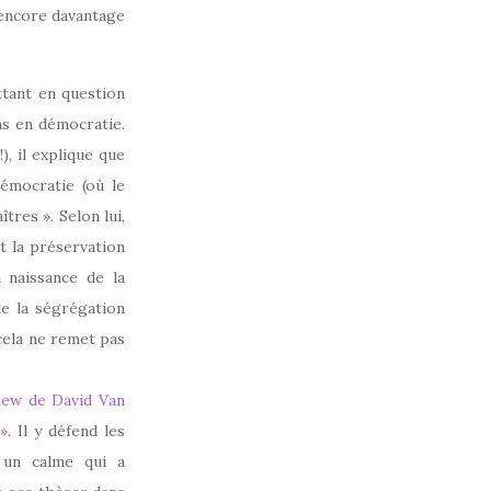
 encore davantage
ttant en question
ns en démocratie.
), il explique que
émocratie (où le
res ». Selon lui,
et la préservation
a naissance de la
e la ségrégation
 cela ne remet pas
iew de David Van
»
. Il y défend les
 un calme qui a