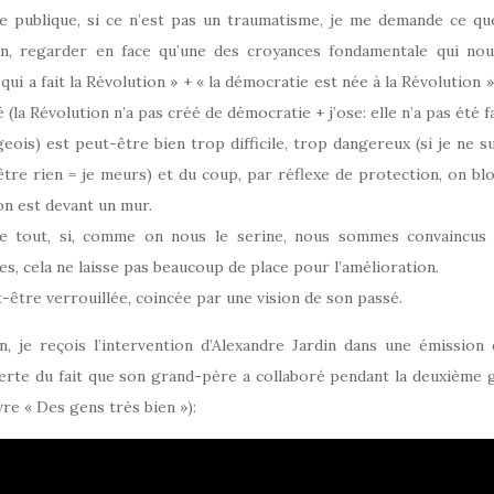
e publique, si ce n’est pas un traumatisme, je me demande ce que c
on, regarder en face qu’une des croyances fondamentale qui nous
ui a fait la Révolution » + « la démocratie est née à la Révolution 
é (la Révolution n’a pas créé de démocratie + j’ose: elle n’a pas été f
eois) est peut-être bien trop difficile, trop dangereux (si je ne su
être rien = je meurs) et du coup, par réflexe de protection, on blo
 on est devant un mur.
e tout, si, comme on nous le serine, nous sommes convaincus 
s, cela ne laisse pas beaucoup de place pour l’amélioration.
-être verrouillée, coincée par une vision de son passé.
n, je reçois l’intervention d’Alexandre Jardin dans une émission 
erte du fait que son grand-père a collaboré pendant la deuxième 
ivre « Des gens très bien »):