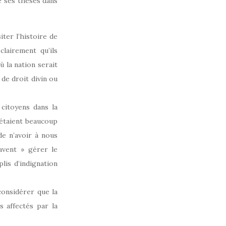
e ses thèses dans
ter l’histoire de
clairement qu’ils
 la nation serait
 de droit divin ou
 citoyens dans la
 étaient beaucoup
de n’avoir à nous
avent » gérer le
lis d’indignation
considérer que la
s affectés par la