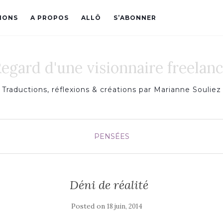
IONS
A PROPOS
ALLÔ
S’ABONNER
egard d'une visionnaire freelan
Traductions, réflexions & créations par Marianne Souliez
PENSÉES
Déni de réalité
Posted on
18 juin, 2014