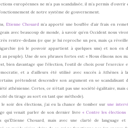
ections européennes ne m’a pas scandalisée, il m’a permis d’ouvrir
ysfonctionnement de notre système de gouvernement.
ans,
Etienne Chouard
m’a apporté une bouffée d’air frais en reme
tageais avec beaucoup de monde, à savoir qu’en Occident nous vivo
rès rentre-dedans (ce que je lui reproche un peu, mais ça réveille!
igarchie (où le pouvoir appartient à quelques uns) et non en d
 au peuple). Une de ses phrases fortes est: « Nous élisons nos maît
st, bien davantage que l’élection, l’outil de choix pour l’exercice 
émocratie, et a d’ailleurs été utilisé avec succès à Athènes à l
ertains prétendent descendre son argument en se scandalisant d
iété athénienne. Certes, ce n’était pas une société égalitaire, mais
acité du tirage au sort en tant que méthode).
 le soir des élections, j’ai eu la chance de tomber sur
une interv
lge qui venait parler de son dernier livre
« Contre les élections 
 qu’Etienne Chouard, mais avec une clarté de language et