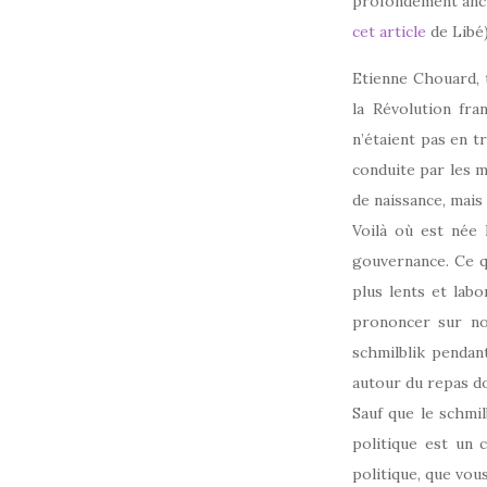
profondément anc
cet article
de Libé)
Etienne Chouard, 
la Révolution fra
n’étaient pas en t
conduite par les me
de naissance, mais 
Voilà où est née 
gouvernance. Ce q
plus lents et labo
prononcer sur no
schmilblik pendan
autour du repas do
Sauf que le schmil
politique est un 
politique, que vous