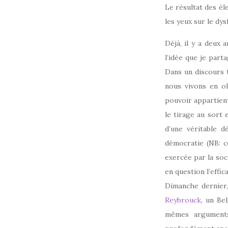
Le résultat des él
les yeux sur le d
Déjà, il y a deux 
l’idée que je par
Dans un discours t
nous vivons en ol
pouvoir appartient
le tirage au sort e
d’une véritable d
démocratie (NB: c
exercée par la soc
en question l’effic
Dimanche dernier,
Reybrouck
, un Be
mêmes arguments