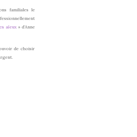
ns familiales le
ofessionnellement
es aïeux
» d’Anne
pouvoir de choisir
urgent.